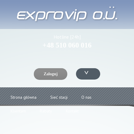
Hotline [24h]
+48 510 060 016
Zaloguj
Strona główna
Sieć stacji
O nas
Klientam
Rabaty
Kontakt